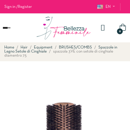
Sign in
/
Register
EN
Toggle
0
navigation
Home
Hair
Equipment
BRUSHES/COMBS
Spazzole in
Legno Setole di Cinghiale
spazzola 3VE con setole di cinghiale
diamentro 75