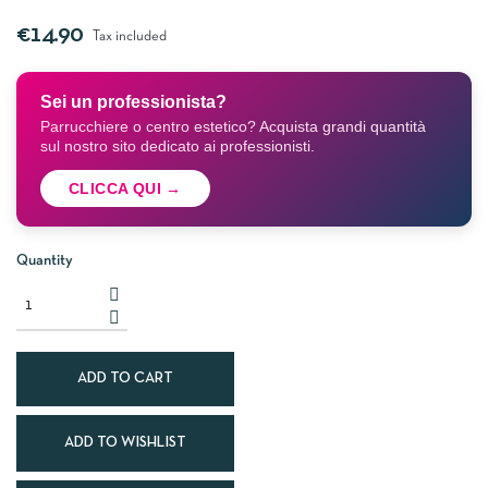
€14.90
Tax included
Sei un professionista?
Parrucchiere o centro estetico? Acquista grandi quantità
sul nostro sito dedicato ai professionisti.
CLICCA QUI →
Quantity
ADD TO CART
ADD TO WISHLIST